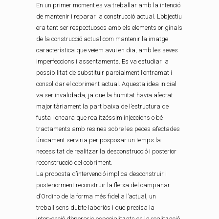
En un primer moment es va treballar amb la intenció
de mantenir i reparar la construcció actual. L’objectiu
era tant ser respectuosos amb els elements originals
de la construcció actual com mantenir la imatge
característica que veiem avui en dia, amb les seves
imperfeccions i assentaments. Es va estudiar la
possibilitat de substituir parcialment l’entramat i
consolidar el cobriment actual. Aquesta idea inicial
va ser invalidada, ja que la humitat havia afectat
majoritàriament la part baixa de l’estructura de
fusta i encara que realitzéssim injeccions o bé
tractaments amb resines sobre les peces afectades
únicament serviria per posposar un temps la
necessitat de realitzar la desconstrucció i posterior
reconstrucció del cobriment.
La proposta d’intervenció implica desconstruir i
posteriorment reconstruir la fletxa del campanar
d’Ordino de la forma més fidel a l’actual, un
treball sens dubte laboriós i que precisa la
intervenció d’operaris especialitzats en la realització