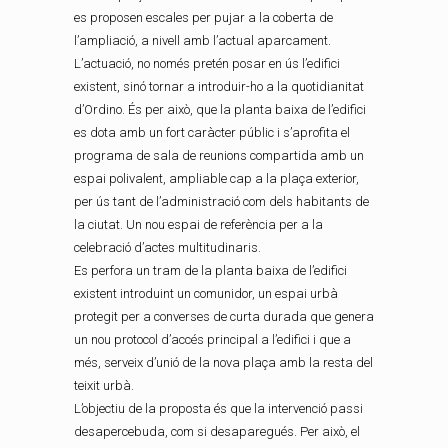
es proposen escales per pujar a la coberta de
l’ampliació, a nivell amb l’actual aparcament.
L’actuació, no només pretén posar en ús l’edifici
existent, sinó tornar a introduir-ho a la quotidianitat
d’Ordino. És per això, que la planta baixa de l’edifici
es dota amb un fort caràcter públic i s’aprofita el
programa de sala de reunions compartida amb un
espai polivalent, ampliable cap a la plaça exterior,
per ús tant de l’administració com dels habitants de
la ciutat. Un nou espai de referència per a la
celebració d’actes multitudinaris.
Es perfora un tram de la planta baixa de l’edifici
existent introduint un comunidor, un espai urbà
protegit per a converses de curta durada que genera
un nou protocol d’accés principal a l’edifici i que a
més, serveix d’unió de la nova plaça amb la resta del
teixit urbà.
L’objectiu de la proposta és que la intervenció passi
desapercebuda, com si desaparegués. Per això, el