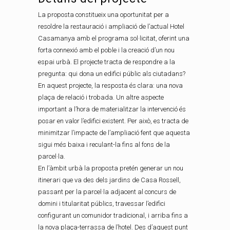
La proposta constitueix una oportunitat per a
resoldre la restauració i ampliació de l’actual Hotel
Casamanya amb el programa sol·licitat, oferint una
forta connexió amb el poble i la creació d’un nou
espai urbà. El projecte tracta de respondre a la
pregunta: qui dona un edifici públic als ciutadans?
En aquest projecte, la resposta és clara: una nova
plaça de relació i trobada. Un altre aspecte
important a l’hora de materialitzar la intervenció és
posar en valor l’edifici existent. Per això, es tracta de
minimitzar l’impacte de l’ampliació fent que aquesta
sigui més baixa i reculant-la fins al fons de la
parcel·la.
En l’àmbit urbà la proposta pretén generar un nou
itinerari que va des dels jardins de Casa Rossell,
passant per la parcel·la adjacent al concurs de
domini i titularitat públics, travessar l’edifici
configurant un comunidor tradicional, i arriba fins a
la nova plaça-terrassa de l’hotel. Des d’aquest punt