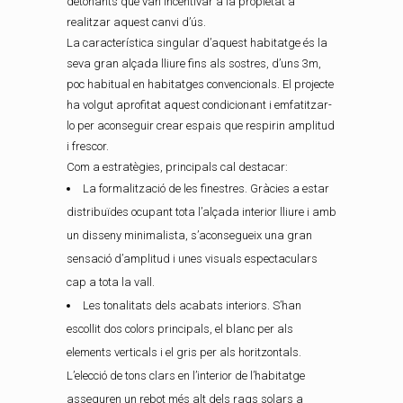
detonants que van incentivar a la propietat a
realitzar aquest canvi d’ús.
La característica singular d’aquest habitatge és la
seva gran alçada lliure fins als sostres, d’uns 3m,
poc habitual en habitatges convencionals. El projecte
ha volgut aprofitat aquest condicionant i emfatitzar-
lo per aconseguir crear espais que respirin amplitud
i frescor.
Com a estratègies, principals cal destacar:
La formalització de les finestres. Gràcies a estar
distribuïdes ocupant tota l’alçada interior lliure i amb
un disseny minimalista, s’aconsegueix una gran
sensació d’amplitud i unes visuals espectaculars
cap a tota la vall.
Les tonalitats dels acabats interiors. S’han
escollit dos colors principals, el blanc per als
elements verticals i el gris per als horitzontals.
L’elecció de tons clars en l’interior de l’habitatge
asseguren un rebot més alt dels rags solars a